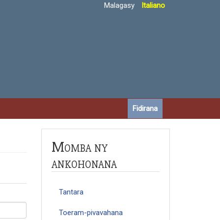
Malagasy
Italiano
Fidirana
Momba ny
ankohonana
Tantara
Toeram-pivavahana