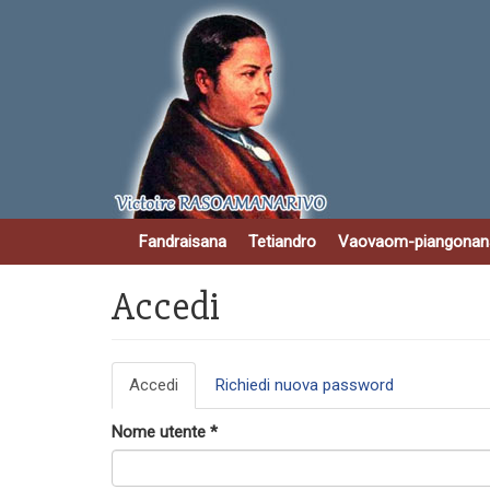
Salta
al
contenuto
principale
Fandraisana
Tetiandro
Vaovaom-piangonan
Accedi
Schede
Accedi
(scheda
Richiedi nuova password
primarie
attiva)
Nome utente
*