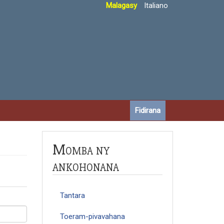
Malagasy
Italiano
Fidirana
Momba ny
ankohonana
Tantara
Toeram-pivavahana