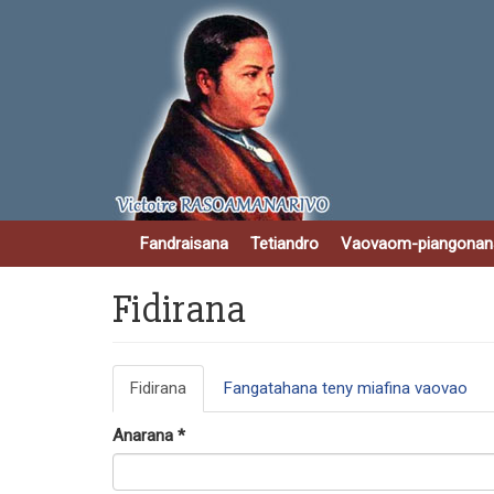
Skip
to
main
content
Fandraisana
Tetiandro
Vaovaom-piangonan
Fidirana
Primary
Fidirana
(active
Fangatahana teny miafina vaovao
tabs
tab)
Anarana
*