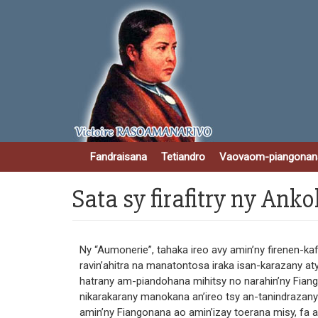
Salta
al
contenuto
principale
Fandraisana
Tetiandro
Vaovaom-piangonan
Sata sy firafitry ny An
Ny “Aumonerie”, tahaka ireo avy amin’ny firenen-k
ravin’ahitra na manatontosa iraka isan-karazany aty
hatrany am-piandohana mihitsy no narahin’ny Fiango
nikarakarany manokana an’ireo tsy an-tanindrazany
amin’ny Fiangonana ao amin’izay toerana misy, fa a