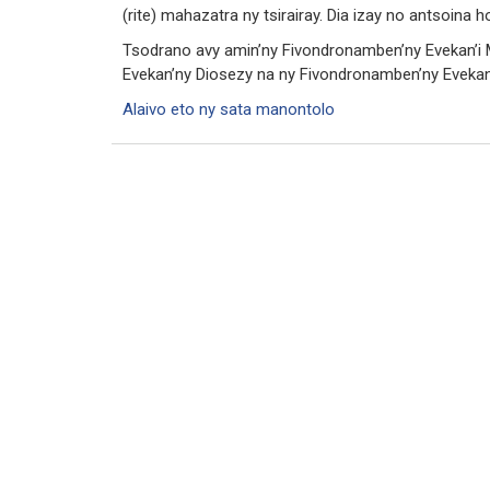
(rite) mahazatra ny tsirairay. Dia izay no antsoina
Tsodrano avy amin’ny Fivondronamben’ny Evekan’i 
Evekan’ny Diosezy na ny Fivondronamben’ny Evekan’
Alaivo eto ny sata manontolo