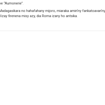
 hoe “Aumonerie”.
Madagasikara no hahafahany mijoro, miaraka amin’ny fankatoavan’n
izay firenena misy azy, dia Roma izany ho antsika.