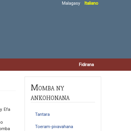
Malagasy
Italiano
Fidirana
Momba ny
ankohonana
y. Efa
Tantara
eo
Toeram-pivavahana
 fomba