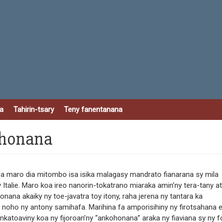
a
Tahirin-tsary
Teny fanentanana
kohonana
afa maro dia mitombo isa isika malagasy mandrato fianarana sy mila
 Italie. Maro koa ireo nanorin-tokatrano miaraka amin’ny tera-tany at
nana akaiky ny toe-javatra toy itony, raha jerena ny tantara ka
 noho ny antony samihafa. Marihina fa amporisihiny ny firotsahana 
nkatoaviny koa ny fijoroan’ny “ankohonana” araka ny fiaviana sy ny