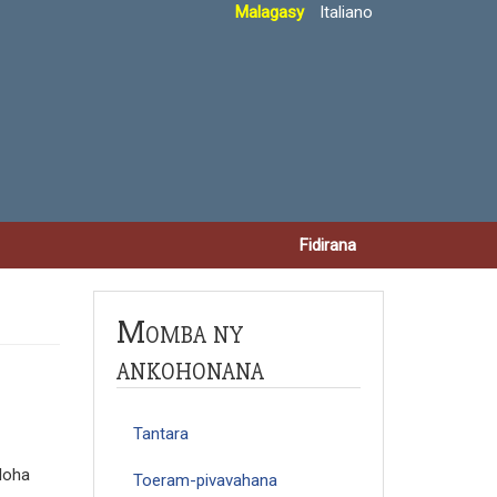
Malagasy
Italiano
Fidirana
Momba ny
ankohonana
Tantara
aloha
Toeram-pivavahana