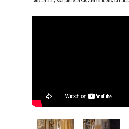
teny amin'ny Kianjan'i San Giovanni intsony, fa natao