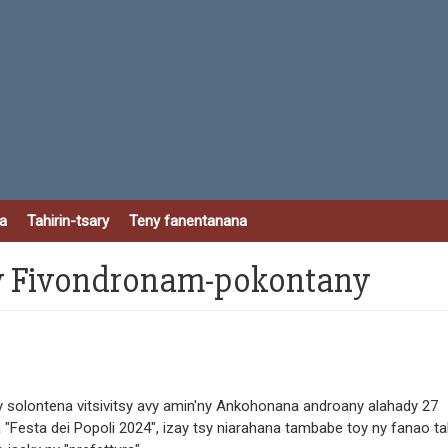
a
Tahirin-tsary
Teny fanentanana
 ny Fivondronam-pokontany
 ny solontena vitsivitsy avy amin'ny Ankohonana androany alahady 27
a "Festa dei Popoli 2024", izay tsy niarahana tambabe toy ny fanao t