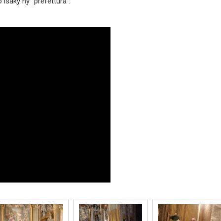
 isaky ny "prefettura".