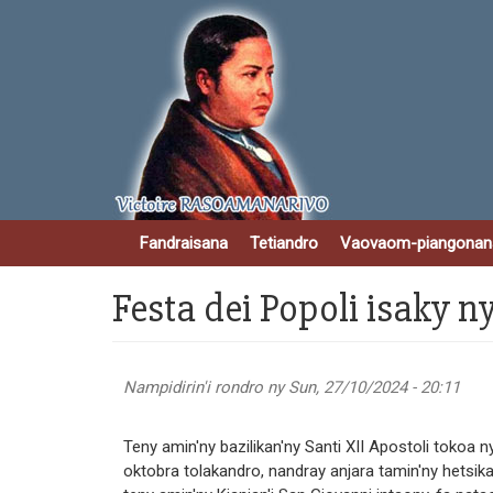
Skip
to
main
content
Fandraisana
Tetiandro
Vaovaom-piangonan
Festa dei Popoli isaky
Nampidirin'i
rondro
ny Sun, 27/10/2024 - 20:11
Teny amin'ny bazilikan'ny Santi XII Apostoli tokoa
oktobra tolakandro, nandray anjara tamin'ny hetsik