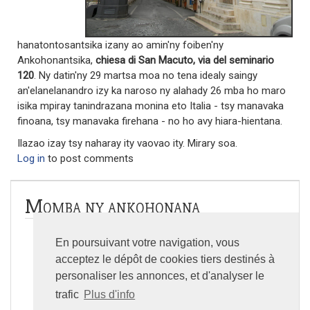
hanatontosantsika izany ao amin'ny foiben'ny
Ankohonantsika,
chiesa di San Macuto, via del seminario
120
. Ny datin'ny 29 martsa moa no tena idealy saingy
an'elanelanandro izy ka naroso ny alahady 26 mba ho maro
isika mpiray tanindrazana monina eto Italia - tsy manavaka
finoana, tsy manavaka firehana - no ho avy hiara-hientana.
Ilazao izay tsy naharay ity vaovao ity. Mirary soa.
Log in
to post comments
Momba ny ankohonana
En poursuivant votre navigation, vous
Tantara
acceptez le dépôt de cookies tiers destinés à
Toeram-pivavahana
personaliser les annonces, et d'analyser le
trafic
Plus d'info
Sata