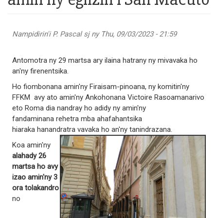
Nampidirin'i
P. Pascal sj
ny Thu, 09/03/2023 - 21:59
Antomotra ny 29 martsa ary ilaina hatrany ny mivavaka ho
an'ny firenentsika.
Ho fiombonana amin'ny Firaisam-pinoana, ny komitin'ny
FFKM avy ato amin'ny Ankohonana Victoire Rasoamanarivo
eto Roma dia nandray ho adidy ny amin'ny
fandaminana rehetra mba ahafahantsika
hiaraka hanandratra vavaka ho an'ny tanindrazana.
Koa amin'ny
alahady 26
martsa ho avy
izao amin'ny 3
ora tolakandro
no