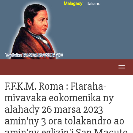
Skip
Malagasy
Italiano
to
main
content
Toggl
navig
F.F.K.M. Roma : Fiaraha-
mivavaka eokomenika ny
alahady 26 marsa 2023
amin'ny 3 ora tolakandro ao
amin'ny eglizin'i San Macuto