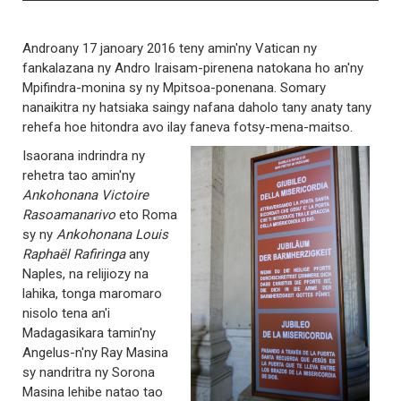
Androany 17 janoary 2016 teny amin'ny Vatican ny
fankalazana ny Andro Iraisam-pirenena natokana ho an'ny
Mpifindra-monina sy ny Mpitsoa-ponenana. Somary
nanaikitra ny hatsiaka saingy nafana daholo tany anaty tany
rehefa hoe hitondra avo ilay faneva fotsy-mena-maitso.
Isaorana indrindra ny
rehetra tao amin'ny
Ankohonana Victoire
Rasoamanarivo
eto Roma
sy ny
Ankohonana Louis
Raphaël Rafiringa
any
Naples, na relijiozy na
lahika, tonga maromaro
nisolo tena an'i
Madagasikara tamin'ny
Angelus-n'ny Ray Masina
sy nandritra ny Sorona
Masina lehibe natao tao