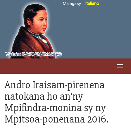
Salta
Malagasy
Italiano
al
contenuto
principale
Toggl
navig
Andro Iraisam-pirenena
natokana ho an'ny
Mpifindra-monina sy ny
Mpitsoa-ponenana 2016.