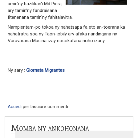
amin'ny bazilikan'i Md Piera,
ary tamin'ny fandraisana
fitenenana tamin'ny fahitalavitra.
Nampientam-po tokoa ny nahatsapa fa eto an-toerana ka
nahatratra soa ny Taon-jobily ary afaka nandingana ny
Varavarana Masina izay nosokafana noho izany.
Ny sary :
Giornata Migrantes
Accedi
per lasciare commenti
Momba ny ankohonana