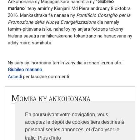
Ankohonana sy Madagasikara nandritra ny "
Giubileo
mariano
" teny amin'ny Kianjan'i Md Piera androany 8 oktobra
2016. Mankasitraka fa nanasa ny
Pontificio Consiglio per la
Promozione della Nuova Evangelizzazione
dia namaly
tamim-pitiavana isika, nahafoy ny anjara fotoana tokony
hialana sasatra na hikarakarana tokantrano na hanaovana ny
adidy maro samihafa.
Ny sary sy horonana tamin'izany dia azonao jerena ato :
Giubileo mariano
.
Accedi
per lasciare commenti
Momba ny ankohonana
En poursuivant votre navigation, vous
Tantara
acceptez le dépôt de cookies tiers destinés à
Toeram-pivavahana
personaliser les annonces, et d'analyser le
trafic
Plus d'info