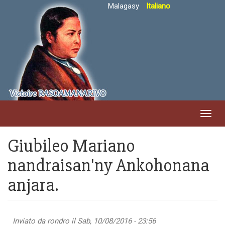
Salta
Malagasy
Italiano
al
contenuto
principale
Toggl
navig
Giubileo Mariano
nandraisan'ny Ankohonana
anjara.
Inviato da
rondro
il Sab, 10/08/2016 - 23:56