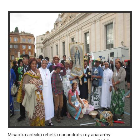
Misaotra antsika rehetra nanandratra ny anaran'ny