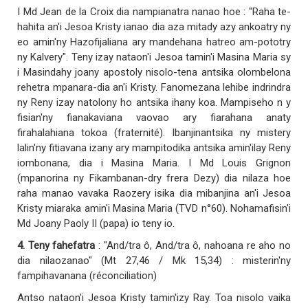
I Md Jean de la Croix dia nampianatra nanao hoe : "Raha te-
hahita an'i Jesoa Kristy ianao dia aza mitady azy ankoatry ny
eo amin'ny Hazofijaliana ary mandehana hatreo am-pototry
ny Kalvery". Teny izay nataon'i Jesoa tamin'i Masina Maria sy
i Masindahy joany apostoly nisolo-tena antsika olombelona
rehetra mpanara-dia an'i Kristy. Fanomezana lehibe indrindra
ny Reny izay natolony ho antsika ihany koa. Mampiseho n y
fisian'ny fianakaviana vaovao ary fiarahana anaty
firahalahiana tokoa (fraternité). Ibanjinantsika ny mistery
lalin'ny fitiavana izany ary mampitodika antsika amin'ilay Reny
iombonana, dia i Masina Maria. I Md Louis Grignon
(mpanorina ny Fikambanan-dry frera Dezy) dia nilaza hoe
raha manao vavaka Raozery isika dia mibanjina an'i Jesoa
Kristy miaraka amin'i Masina Maria (TVD n°60). Nohamafisin'i
Md Joany Paoly II (papa) io teny io.
4. Teny fahefatra
: "And/tra ô, And/tra ô, nahoana re aho no
dia nilaozanao" (Mt 27,46 / Mk 15,34) : misterin'ny
fampihavanana (réconciliation)
Antso nataon'i Jesoa Kristy tamin'izy Ray. Toa nisolo vaika