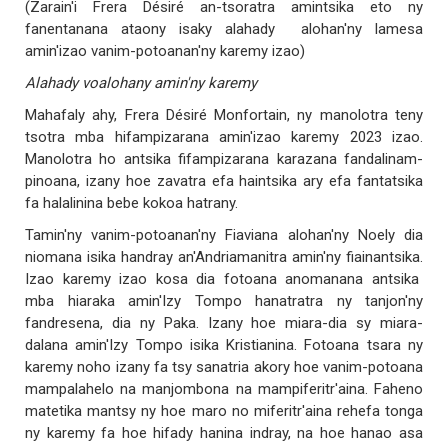
(Zarain'i Frera Désiré an-tsoratra amintsika eto ny
fanentanana ataony isaky alahady alohan'ny lamesa
amin'izao vanim-potoanan'ny karemy izao)
Alahady voalohany amin'ny karemy
Mahafaly ahy, Frera Désiré Monfortain, ny manolotra teny
tsotra mba hifampizarana amin'izao karemy 2023 izao.
Manolotra ho antsika fifampizarana karazana fandalinam-
pinoana, izany hoe zavatra efa haintsika ary efa fantatsika
fa halalinina bebe kokoa hatrany.
Tamin'ny vanim-potoanan'ny Fiaviana alohan'ny Noely dia
niomana isika handray an'Andriamanitra amin'ny fiainantsika.
Izao karemy izao kosa dia fotoana anomanana antsika
mba hiaraka amin'Izy Tompo hanatratra ny tanjon'ny
fandresena, dia ny Paka. Izany hoe miara-dia sy miara-
dalana amin'Izy Tompo isika Kristianina. Fotoana tsara ny
karemy noho izany fa tsy sanatria akory hoe vanim-potoana
mampalahelo na manjombona na mampiferitr'aina. Faheno
matetika mantsy ny hoe maro no miferitr'aina rehefa tonga
ny karemy fa hoe hifady hanina indray, na hoe hanao asa