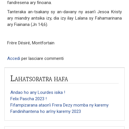
fandresena ary finoana.
Tanteraka an-tsakany sy an-davany ny asan'i Jesoa Kristy
ary miandry antsika izy, dia izy ilay Lalana sy Fahamarinana
ary Fiainana (Jn 14,6).
Frère Désiré, Montfortain
Accedi
per lasciare commenti
Lahatsoratra hafa
Andao ho any Lourdes isika !
Felix Pascha 2023 !
Fifampizarana ataon'i Frera Dezy momba ny karemy
Fandinihantena ho an'ny karemy 2023