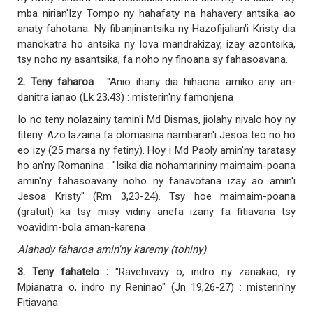
mba nirian'Izy Tompo ny hahafaty na hahavery antsika ao
anaty fahotana. Ny fibanjinantsika ny Hazofijalian'i Kristy dia
manokatra ho antsika ny lova mandrakizay, izay azontsika,
tsy noho ny asantsika, fa noho ny finoana sy fahasoavana.
2. Teny faharoa
: "Anio ihany dia hihaona amiko any an-
danitra ianao (Lk 23,43) : misterin'ny famonjena
Io no teny nolazainy tamin'i Md Dismas, jiolahy nivalo hoy ny
fiteny. Azo lazaina fa olomasina nambaran'i Jesoa teo no ho
eo izy (25 marsa ny fetiny). Hoy i Md Paoly amin'ny taratasy
ho an'ny Romanina : "Isika dia nohamarininy maimaim-poana
amin'ny fahasoavany noho ny fanavotana izay ao amin'i
Jesoa Kristy" (Rm 3,23-24). Tsy hoe maimaim-poana
(gratuit) ka tsy misy vidiny anefa izany fa fitiavana tsy
voavidim-bola aman-karena
Alahady faharoa amin'ny karemy (tohiny)
3. Teny fahatelo :
"Ravehivavy o, indro ny zanakao, ry
Mpianatra o, indro ny Reninao" (Jn 19,26-27) : misterin'ny
Fitiavana