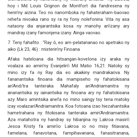
hoy i Md Louis Grignon de Montfort dia fandresena ny
herin'ny aizina. Teo no nanomboka ny fahateraham-baovao
rehefa nivoaka rano sy ra ny fony nolefonina. Vita ny asa
nataony dia anjarantsika kosa ny manohy an'izany ary
mandray izany famonjena izany. Ainga vaovao.
7. Teny fahafito : "Ray ô, eo am-pelatananao no apetrako ny
aiko (Lk 23, 46) : misterin'ny Finoana
Afaka hateloana dia hitsangan-kovelona izy araka ny
voalaza ao amin'ny Evanjelin'i Md Matio 16,21. Natoky sy
mino izy fa ny Ray dia eo akaikiny mandrakariva. Ny
fananantsika finoana dia mampiseho ny fahatokisana
an'And/tra tanteraka. Mahafaly an'Andriamanitra ny
ananantsika sy iainantsika ny finoana ary ny fahatokisana
azy. Maro amintsika anefa no mino saingy tsy tena matoky
izay voalazan'Andriamanitra. Koa fotoana izao hiezahantsika
hametrahana ny fitokisana tanteraka amin'Andriamanitra.
Aza matahotra ny handray sy hibanjina ny Lakroa masin'i
Jesoa Kristy fa amin'io Lakroa io no misy fitiavana,
famelana, fanavotana, fampihavanana, fanasitranana,