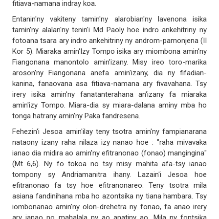
fitiava-namana indray koa.
Entanin'ny vakiteny tamin'ny alarobian'ny lavenona isika
tamin'ny alalan'ny tenin'i Md Paoly hoe indro ankehitriny ny
fotoana tsara ary indro ankehitriny ny androm-pamonjena (II
Kor 5). Miaraka amin'Izy Tompo isika ary miombona amin'ny
Fiangonana manontolo amin'izany. Misy ireo toro-marika
aroson'ny Fiangonana anefa amin'izany, dia ny fifadian-
kanina, fanaovana asa fitiava-namana ary fivavahana. Tsy
irery isika amin'ny fanatanterahana an'izany fa miaraka
amin'izy Tompo. Miara-dia sy miara-dalana aminy mba ho
tonga hatrany amin'ny Paka fandresena.
Fehezin'i Jesoa amin'ilay teny tsotra amin'ny fampianarana
nataony izany raha nilaza izy nanao hoe : "raha mivavaka
ianao dia midira ao amin'ny efitranonao (fonao) mangingina"
(Mt 6,6). Ny fo tokoa no tsy misy mahita afa-tsy ianao
tompony sy Andriamanitra ihany. Lazain'i Jesoa hoe
efitranonao fa tsy hoe efitranonareo. Teny tsotra mila
asiana fandinihana mba ho azontsika ny tiana hambara. Tsy
iombonanao amin'ny olon-drehetra ny fonao, fa anao irery
ary ianao no mahalala ny ao anatiny ao. Mila ny fontsika