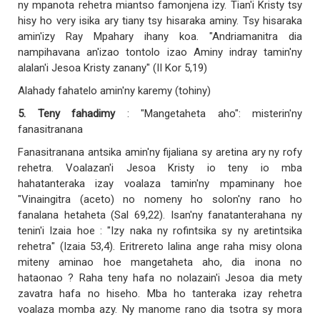
ny mpanota rehetra miantso famonjena izy. Tian'i Kristy tsy
hisy ho very isika ary tiany tsy hisaraka aminy. Tsy hisaraka
amin'izy Ray Mpahary ihany koa. "Andriamanitra dia
nampihavana an'izao tontolo izao Aminy indray tamin'ny
alalan'i Jesoa Kristy zanany" (II Kor 5,19)
Alahady fahatelo amin'ny karemy (tohiny)
5. Teny fahadimy
: "Mangetaheta aho": misterin'ny
fanasitranana
Fanasitranana antsika amin'ny fijaliana sy aretina ary ny rofy
rehetra. Voalazan'i Jesoa Kristy io teny io mba
hahatanteraka izay voalaza tamin'ny mpaminany hoe
"Vinaingitra (aceto) no nomeny ho solon'ny rano ho
fanalana hetaheta (Sal 69,22). Isan'ny fanatanterahana ny
tenin'i Izaia hoe : "Izy naka ny rofintsika sy ny aretintsika
rehetra" (Izaia 53,4). Eritrereto lalina ange raha misy olona
miteny aminao hoe mangetaheta aho, dia inona no
hataonao ? Raha teny hafa no nolazain'i Jesoa dia mety
zavatra hafa no hiseho. Mba ho tanteraka izay rehetra
voalaza momba azy. Ny manome rano dia tsotra sy mora