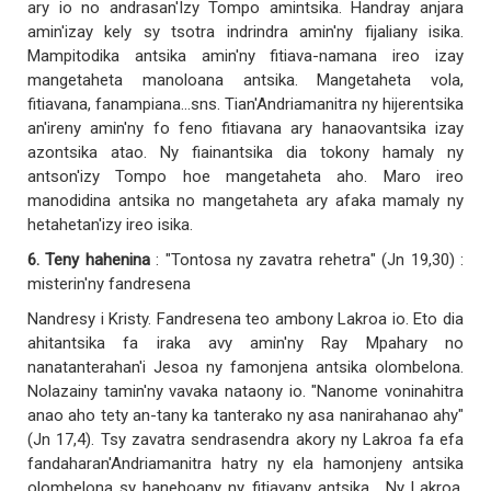
ary io no andrasan'Izy Tompo amintsika. Handray anjara
amin'izay kely sy tsotra indrindra amin'ny fijaliany isika.
Mampitodika antsika amin'ny fitiava-namana ireo izay
mangetaheta manoloana antsika. Mangetaheta vola,
fitiavana, fanampiana...sns. Tian'Andriamanitra ny hijerentsika
an'ireny amin'ny fo feno fitiavana ary hanaovantsika izay
azontsika atao. Ny fiainantsika dia tokony hamaly ny
antson'izy Tompo hoe mangetaheta aho. Maro ireo
manodidina antsika no mangetaheta ary afaka mamaly ny
hetahetan'izy ireo isika.
6. Teny hahenina
: "Tontosa ny zavatra rehetra" (Jn 19,30) :
misterin'ny fandresena
Nandresy i Kristy. Fandresena teo ambony Lakroa io. Eto dia
ahitantsika fa iraka avy amin'ny Ray Mpahary no
nanatanterahan'i Jesoa ny famonjena antsika olombelona.
Nolazainy tamin'ny vavaka nataony io. "Nanome voninahitra
anao aho tety an-tany ka tanterako ny asa nanirahanao ahy"
(Jn 17,4). Tsy zavatra sendrasendra akory ny Lakroa fa efa
fandaharan'Andriamanitra hatry ny ela hamonjeny antsika
olombelona sy hanehoany ny fitiavany antsika. Ny Lakroa,