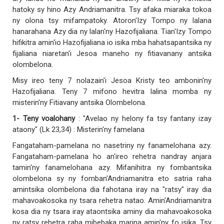
hatoky sy hino Azy Andriamanitra. Tsy afaka miaraka tokoa
ny olona tsy mifampatoky. Atoron'Izy Tompo ny lalana
hanarahana Azy dia ny lalan'ny Hazofijaliana. Tian'Izy Tompo
hifikitra amin'io Hazofijaliana io isika mba hahatsapantsika ny
fijaliana niaretan'i Jesoa maneho ny fitiavanany antsika
olombelona.
Misy ireo teny 7 nolazain'i Jesoa Kristy teo ambonin'ny
Hazofijaliana. Teny 7 mifono hevitra lalina momba ny
misterin'ny Fitiavany antsika Olombelona.
1- Teny voalohany
: "Avelao ny helony fa tsy fantany izay
ataony" (Lk 23,34) : Misterin'ny famelana
Fangataham-pamelana no nasetriny ny fanamelohana azy.
Fangataham-pamelana ho an'ireo rehetra nandray anjara
tamin'ny fanamelohana azy. Mifanihitra ny fombantsika
olombelona sy ny fomban'Andriamanitra eto satria raha
amintsika olombelona dia fahotana iray na "ratsy" iray dia
mahavoakosoka ny tsara rehetra natao. Amin'Andriamanitra
kosa dia ny tsara iray ataontsika aminy dia mahavoakosoka
ny ratsy rehetra raha mibebaka marina amin'ny fo isika. Tsy